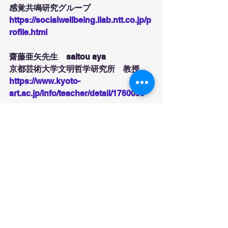
感覚共鳴研究グループ
https://socialwellbeing.ilab.ntt.co.jp/p
rofile.html
齋藤亜矢先生　saitou aya
京都芸術大学文明哲学研究所　教授
https://www.kyoto-
art.ac.jp/info/teacher/detail/1760059
平真由子先生　taira mayuko
金沢工芸大学　基礎教育部教職課程准
教授
https://www.kanazawa-
it.ac.jp/kyouinroku/a/CCACH.html