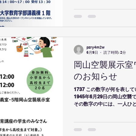
氏を迎え、高校生や高校の教
で、学びはどのように面白
校生、社会はどのようにな
ただく予定です！ その上で
学教員を含めディスカッショ
教育の視点を導き出したいと考え
STEAM教育について考え
pzry4m2w
ております！ 日時：2026年8月8日（土）14；00～17：
6月9日
読了時間: 2分
00 受付13：30 場所：岡山大学教育学部講義棟 １階
岡山空襲展示室
5101教室 申し込みフォームはこちらから：
のお知らせ
https://docs.google.com/
5Bc_nxp3uPGY-rjDvas9m
1737 この数字が何を表し
1945年6月29日の岡山空
その数字の中には、一人ひ
家族との時間や友人との思
や、幸せがありました。 こ
空襲について学びながら、その
たはずの幸せ」に思いを寄