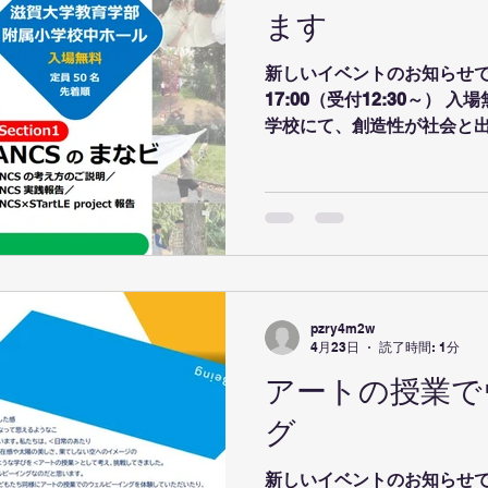
でした。 著書「ヒトはなぜ
ます
チンパンジーと人の描画の
に取ってみてください！ 渡
新しいイベントのお知らせです！
イングの考え方のお話と、
17:00（受付12:30～） 
ビーイングを考えられるよ
学校にて、創造性が社会と
ただきました。 サケのウェ
「ANCS」による実践報告
ます！ 私たちSTartLEも
なさまのご参加をお待ちし
pzry4m2w
4月23日
読了時間: 1分
アートの授業で
グ
新しいイベントのお知らせです