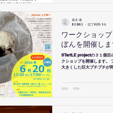
そして、一人ひとりが描い
の大きな作品を制作します。
の悲惨さを感じること。失
覚水 浦
と。そして、自分たちが願
5月30日
読了時間: 1分
こと。創作活動を通して、
ワークショップ
める時間になればと思います
で、岡山大学STartLEメ
ぼんを開催しま
予定です。 ぜひお気軽にお
を描こう！】 📅 日時 6月27日
STartLE projectの
日（日）10:00〜12:00
クショップを開催します。 
け両日ご参加ください。 📍 
大きくした巨大プチプチが
広がる特別なワークショップ
たり上に寝転んだり包まれ
ールの質感を楽しみます。
いものを探して普段は包め
て振り返ってみるワークシ
す！ 申し込みされる方は下
い。 https://forms.office.