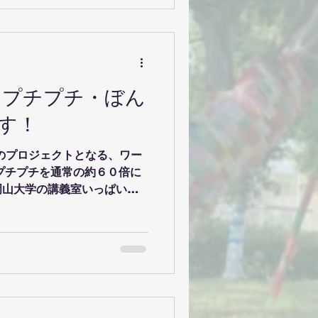
た作品をつなぎ合わせ、一つ
 数字だけでは見えない戦争
われた日常に思いを寄せるこ
う平和や幸せについて考える
過去と向き合い、未来を見つ
 プチプチ・ぼん
。 岡山空襲展示室様主催
ンバーもお手伝いさせていただく
す！
越しください！ 【平和な未来
（土）10:00〜12:00 6月28
３１個目のプロジェクトとなる、ワー
 ※連続した内容のため、できるだ
プチプチを通常の約６０倍に
会場.
岡山大学の講義室いっぱいに
です。 巨大プチプチを叩い
たりしながら、跳ね返るビニ
さらに、大学内で包んでみた
ないものを包んで写真に撮っ
ョップです。参加費無料で
記のフォームをご確認くださ
com/r/DukQsxBauH