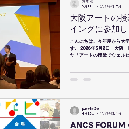
覚水 浦
5月11日
読了時間: 2分
大阪アートの授
イングに参加し
こんにちは。今年度から大
す。 2026年5月2日 大
た「アートの授業でウェル
した。 ANCS（創造性が
ントの一つである、こちら
のつながりを、ワークショ
お話を通じて考えるイベント
人とチンパンジーの描画の
絵のやり取りに関してお話し
うことは、道具をもって手
pzry4m2w
たたきつけると点々が見え
4月23日
読了時間: 1分
は異なる湧き上がってくる
ANCS FORUM
いがけないものがうまれて