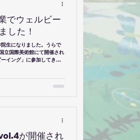
業でウェルビー
ました！
学院生になりました。うらで
阪 国立国際美術館にて開催され
ビーイング」に参加してきま
社会と出会う美術教育）のイベ
はアートとウェルビーイング
ップと３名の講師の先生方の
です。 齋藤亜矢先生からは
研究や認知症のお母さまとの
いただきました。 描くとい
を動かすと線が見えてくる、
てくる、その面白さは報酬と
ような面白さで、自分でも思
 vol.4が開催され
くる営みということが印象的