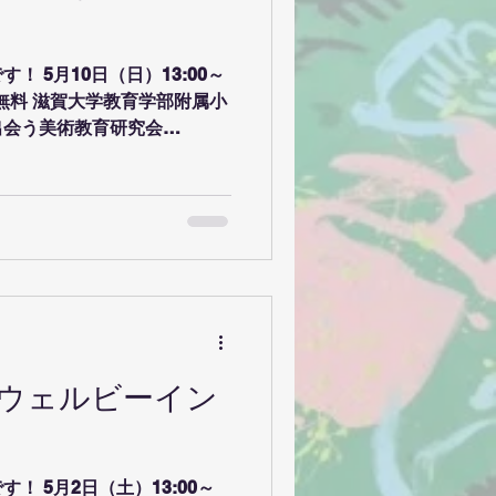
絵を描くのか」でも興味深い
お話がありますので是非お手
邊淳司先生からはウェルビー
 5月10日（日）13:00～
テクノロジーを使ってウェル
入場無料 滋賀大学教育学部附属小
うな様々なツールをご紹介い
出会う美術教育研究会
ルビーイングっ
とワークショップが開催され
発表させていただく予定です み
ております！
ウェルビーイン
！ 5月2日（土）13:00～