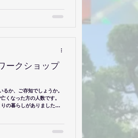
員の皆様に、STEAM教育
くなるのか、そのことで、高
るのかなどについてお話をい
高校生、高校教員、企業、大
ンを経て、多角的なSTEAM
ています。 一緒に
てみませんか？ご参加お持ちし
ワークショップ
forms/d/e/1FAIpQLScrgKGMV
tToia9MMRk
ているか、ご存知でしょうか。
襲で亡くなった方の人数です。
とりの暮らしがありました。
い出、楽しみにしていた未来
のワークショップでは、岡山
1,737人それぞれに「あっ
せ、作品として表現します。