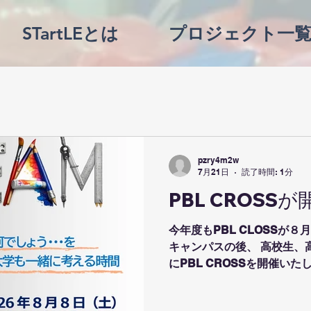
STartLEとは
プロジェクト一
pzry4m2w
7月21日
読了時間: 1分
PBL CROSS
今年度もPBL CLOSSが
キャンパスの後、 高校生、
にPBL CROSSを開催い
STEAM教育研究推進委員
す岡山大学の稲田佳彦教授