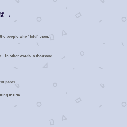
。
ば…。
 the people who "fold" them.
de...in other words, a thousand
ent paper.
tting inside.