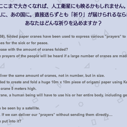
ここまで大きくなれば、人工衛星にも映るかもしれません
人に、あの国に。直接送らずとも「祈り」が届けられるなら
あなたはどんな祈りを込めますか？
68), folded paper cranes have been used to express various "prayers" to
s for the sick or for peace.
ease with the amount of cranes folded?
the prayers of the people will be heard if a large number of cranes are ma
liver the same amount of cranes, not in number, but in size.
ided to create and fold a huge 10m x 10m piece of origami paper using K
t crane 5 meters high.
crane, a human being will have to use his or her entire body, including ge
n be seen by a satellite.
. If we can deliver our "prayers" without sending them directly....
 put into it?