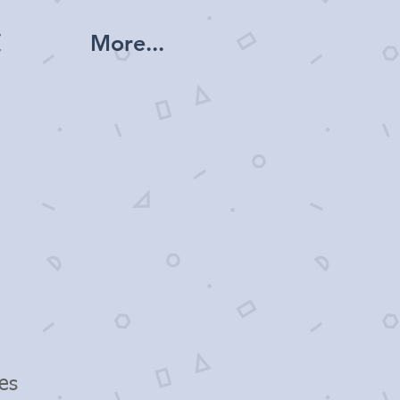
覧
More...
es