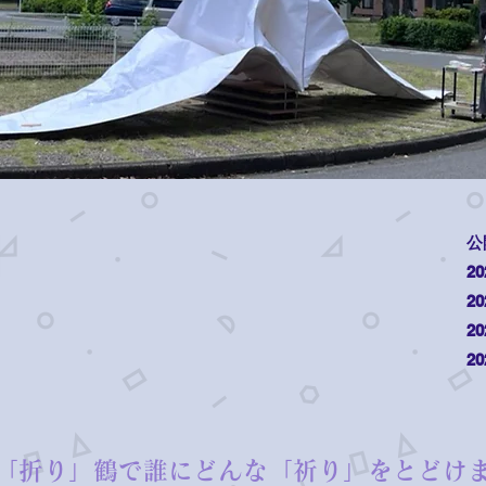
公
2
2
2
2
「折り」鶴で誰にどんな「祈り」をとどけ