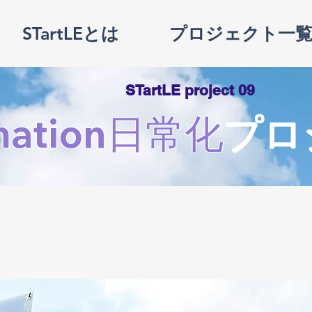
STartLEとは
プロジェクト一
STartLE project 09
mation日常化
プロ