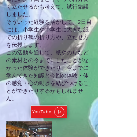
く立たせるかも考えて、試行錯誤
しました。
​そういった経験を活かして、2日目
には、小学生や中学生に大きな紙
での折り鶴の折り方や、立たせ方
を伝授します。
​この活動を通して、紙やのりなど
の素材との今までにしたことがな
かった体験ができたり、今までに
学んできた知識と今回の体験・体
の感覚・心の動きを結びつけるこ
とができたりするかもしれませ
ん。
YouTube